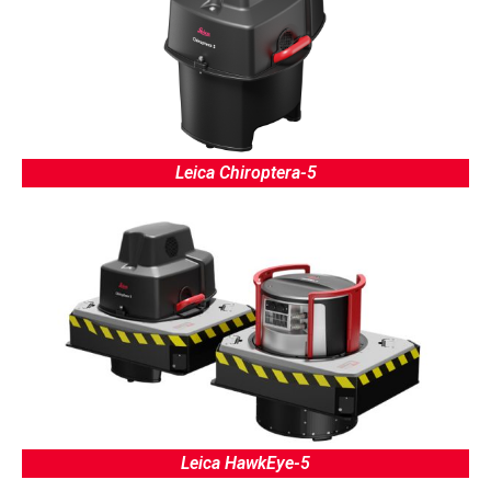
Leica Chiroptera-5
Leica HawkEye-5