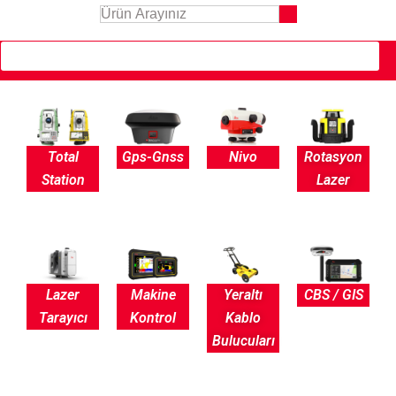
Total
Gps-Gnss
Nivo
Rotasyon
Station
Lazer
Lazer
Makine
Yeraltı
CBS / GIS
Tarayıcı
Kontrol
Kablo
Bulucuları