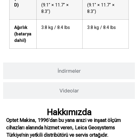
D)
(9.1″ × 11.7″ ×
(9.1″ × 11.7″ ×
8.3″)
8.3″)
Ağırlık
3.8 kg / 8.4 lbs
3.8 kg / 8.4 lbs
(batarya
dahil)
İndirmeler
Videolar
Hakkımızda
Optet Makina, 1996’dan bu yana arazi ve inşaat ölçüm
cihazları alanında hizmet veren, Leica Geosystems
Türkiye’nin yetkili distribütörü ve servis ortağıdır.