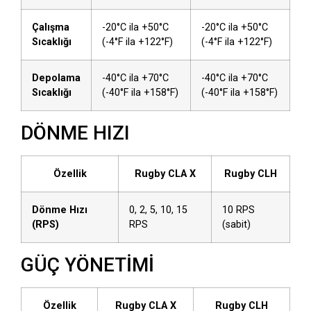
Çalışma
-20°C ila +50°C
-20°C ila +50°C
Sıcaklığı
(-4°F ila +122°F)
(-4°F ila +122°F)
Depolama
-40°C ila +70°C
-40°C ila +70°C
Sıcaklığı
(-40°F ila +158°F)
(-40°F ila +158°F)
DÖNME HIZI
Özellik
Rugby CLA X
Rugby CLH
Dönme Hızı
0, 2, 5, 10, 15
10 RPS
(RPS)
RPS
(sabit)
GÜÇ YÖNETİMİ
Özellik
Rugby CLA X
Rugby CLH