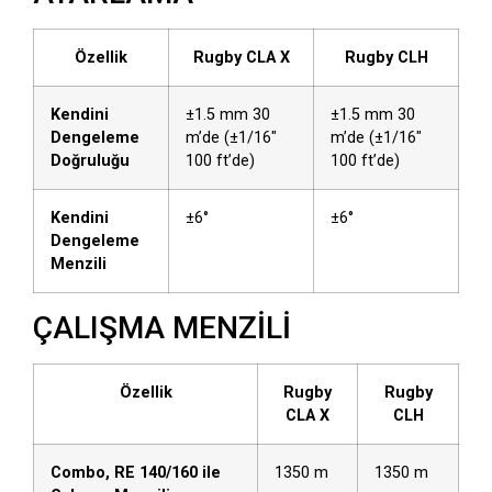
Özellik
Rugby CLA X
Rugby CLH
Kendini
±1.5 mm 30
±1.5 mm 30
Dengeleme
m’de (±1/16″
m’de (±1/16″
Doğruluğu
100 ft’de)
100 ft’de)
Kendini
±6°
±6°
Dengeleme
Menzili
ÇALIŞMA MENZİLİ
Özellik
Rugby
Rugby
CLA X
CLH
Combo, RE 140/160 ile
1350 m
1350 m