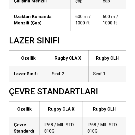
Çalışma Menzili
çap
çap
Uzaktan Kumanda
600 m /
600 m /
Menzili (Çap)
1000 ft
1000 ft
LAZER SINIFI
Özellik
Rugby CLA X
Rugby CLH
Lazer Sınıfı
Sınıf 2
Sınıf 1
ÇEVRE STANDARTLARI
Özellik
Rugby CLA X
Rugby CLH
Çevre
IP68 / MIL-STD-
IP68 / MIL-STD-
Standardı
810G
810G