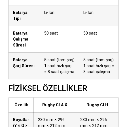
Batarya
Li-Ion
Li-Ion
Tipi
Batarya
50 saat
50 saat
Çalışma
Süresi
Batarya
5 saat (tam şarj)
5 saat (tam şarj)
Şarj Süresi
1 saat hızlı şarj
1 saat hızlı şarj =
= 8 saat çalışma
8 saat çalışma
FİZİKSEL ÖZELLİKLER
Özellik
Rugby CLA X
Rugby CLH
Boyutlar
230 mm × 296
230 mm × 296
(Y × G ×
mm × 212 mm
mm × 212 mm