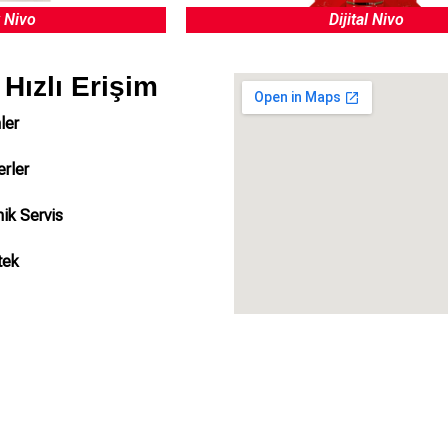
 Nivo
Dijital Nivo
Hızlı Erişim
ler
rler
ik Servis
tek