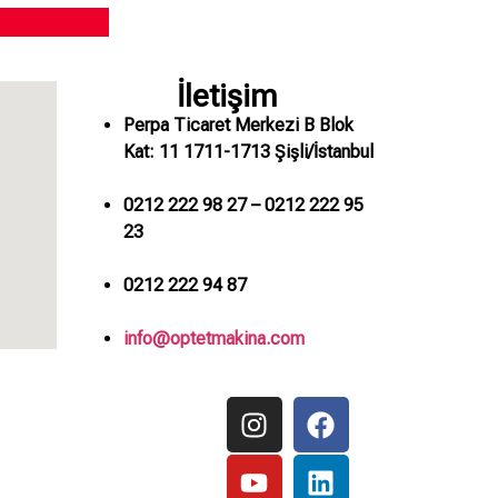
İletişim
Perpa Ticaret Merkezi B Blok
Kat: 11 1711-1713 Şişli/İstanbul
0212 222 98 27 – 0212 222 95
23
0212 222 94 87
info@optetmakina.com