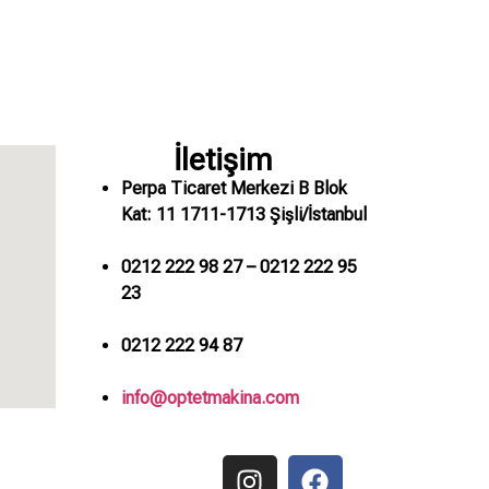
İletişim
Perpa Ticaret Merkezi B Blok
Kat: 11 1711-1713 Şişli/İstanbul
0212 222 98 27 – 0212 222 95
23
0212 222 94 87
info@optetmakina.com