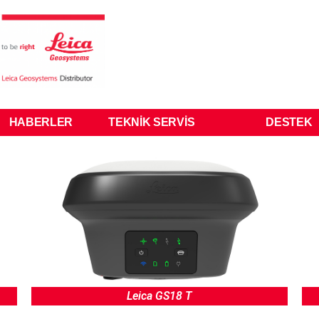
HABERLER
TEKNIK SERVIS
DESTEK
Leica GS18 T