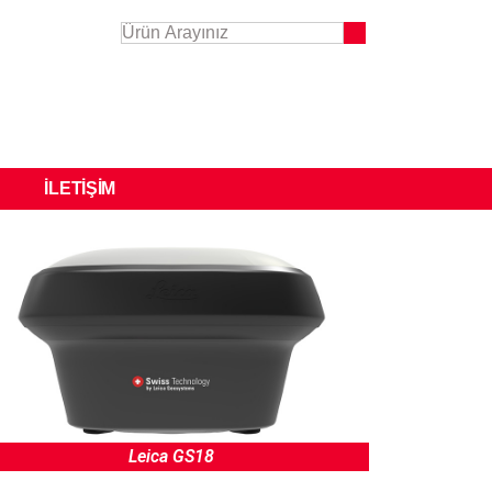
İLETIŞIM
Leica GS18