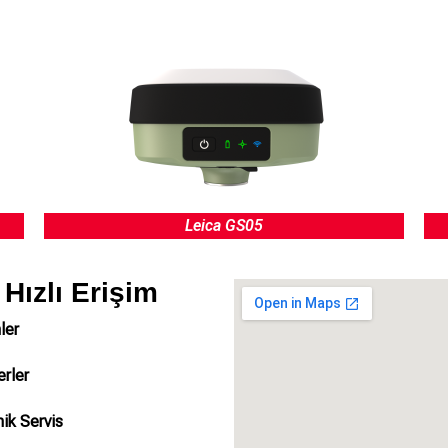
Leica GS05
Hızlı Erişim
ler
rler
ik Servis