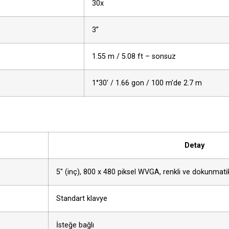
30x
3”
1.55 m / 5.08 ft – sonsuz
1°30′ / 1.66 gon / 100 m’de 2.7 m
Detay
5″ (inç), 800 x 480 piksel WVGA, renkli ve dokunmati
Standart klavye
İsteğe bağlı