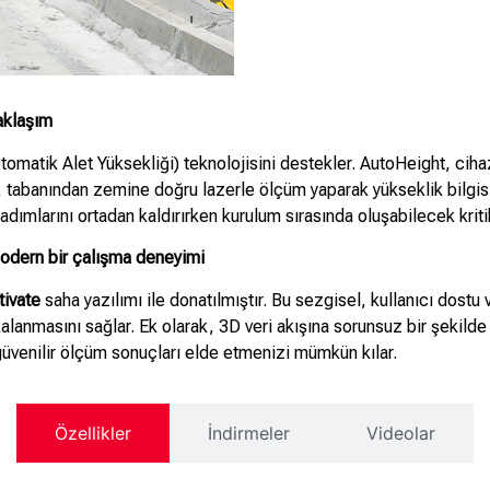
aklaşım
tomatik Alet Yüksekliği) teknolojisini destekler. AutoHeight, ciha
, tabanından zemine doğru lazerle ölçüm yaparak yükseklik bilgisi
dımlarını ortadan kaldırırken kurulum sırasında oluşabilecek kritik
modern bir çalışma deneyimi
tivate
saha yazılımı ile donatılmıştır. Bu sezgisel, kullanıcı dost
alanmasını sağlar. Ek olarak, 3D veri akışına sorunsuz bir şekilde 
 güvenilir ölçüm sonuçları elde etmenizi mümkün kılar.
Özellikler
İndirmeler
Videolar