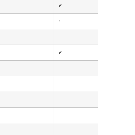
✔
•
✔