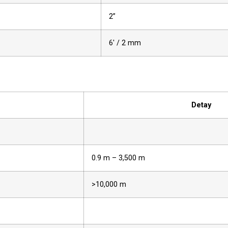
2”
6′ / 2 mm
Detay
0.9 m – 3,500 m
>10,000 m