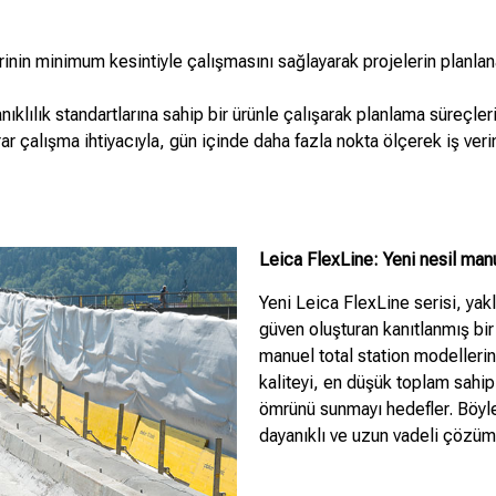
erinin minimum kesintiyle çalışmasını sağlayarak projelerin planl
ıklılık standartlarına sahip bir ürünle çalışarak planlama süreçl
çalışma ihtiyacıyla, gün içinde daha fazla nokta ölçerek iş verimlil
Leica FlexLine: Yeni nesil manue
Yeni Leica FlexLine serisi, yakl
güven oluşturan kanıtlanmış bir
manuel total station modelleri
kaliteyi, en düşük toplam sahip
ömrünü sunmayı hedefler. Böyle
dayanıklı ve uzun vadeli çözüml