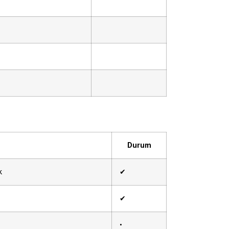
Durum
k
✔
✔
•