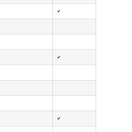
✔
✔
✔