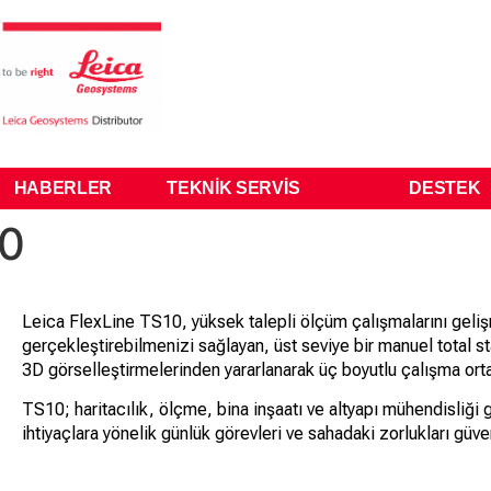
HABERLER
TEKNIK SERVIS
DESTEK
10
Leica FlexLine TS10, yüksek talepli ölçüm çalışmalarını gelişm
gerçekleştirebilmenizi sağlayan, üst seviye bir manuel total st
3D görselleştirmelerinden yararlanarak üç boyutlu çalışma orta
TS10; haritacılık, ölçme, bina inşaatı ve altyapı mühendisliği g
ihtiyaçlara yönelik günlük görevleri ve sahadaki zorlukları gü