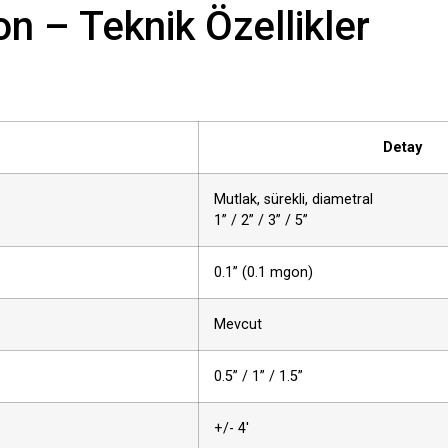
on – Teknik Özellikler
Detay
Mutlak, sürekli, diametral
1” / 2” / 3” / 5”
0.1” (0.1 mgon)
Mevcut
0.5” / 1” / 1.5”
+/- 4′