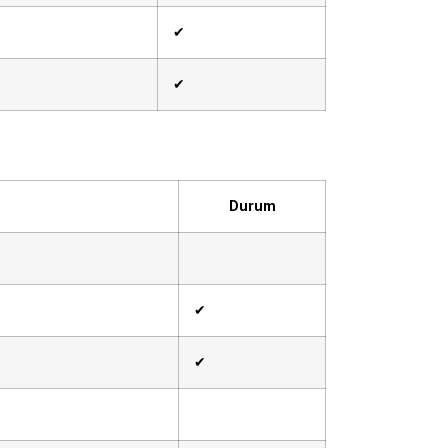
✔
✔
Durum
✔
✔